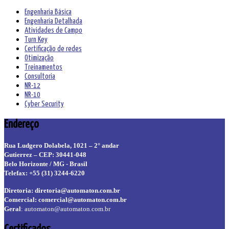
Engenharia Básica
Engenharia Detalhada
Atividades de Campo
Turn Key
Certificação de redes
Otimização
Treinamentos
Consultoria
NR-12
NR-10
Cyber Security
Endereço
Rua Ludgero Dolabela, 1021 – 2° andar
Gutierrez – CEP: 30441-048
Belo Horizonte / MG - Brasil
Telefax: +55 (31) 3244-6220
Diretoria:
diretoria@automaton.com.br
Comercial:
comercial@automaton.com.br
Geral
:
automaton@automaton.com.br