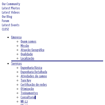
Our Community
Latest Photos
Latest Videos
Our Blog
Forum
Latest Events
CLOSE
Empresa
Quem somos
Missão
Atuação Geográfica
Qualidade
Localização
Serviços
Engenharia Básica
Engenharia Detalhada
Atividades de campo
Turn Key
Certificação de redes
Otimização
Treinamentos
Consultoria
NR-12