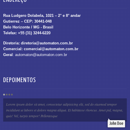
Rua Ludgero Dolabela, 1021 – 2° e 8° andar
Gutierrez – CEP: 30441-048
Belo Horizonte / MG - Brasil
Telefax: +55 (31) 3244-6220
Diretoria:
diretoria@automaton.com.br
Comercial:
comercial@automaton.com.br
Geral
:
automaton@automaton.com.br
DEPOIMENTOS
Lorem ipsum dolor sit amet, consectetur adipisicing elit, sed do eiusmod tempor
incididunt ut labore et dolore magna aliqua. Et habitasse rhoncus. Amet pid, magna,
quis! Vel, turpis tempor! Pellentesque
John Doe