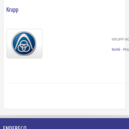
Krupp
KRUPP H
Ibirité - Pr
ENDEREÇO