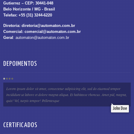
Gutierrez – CEP: 30441-048
Belo Horizonte / MG - Brasil
Telefax: +55 (31) 3244-6220
Diretoria:
diretoria@automaton.com.br
Comercial:
comercial@automaton.com.br
Geral
:
automaton@automaton.com.br
DEPOIMENTOS
Lorem ipsum dolor sit amet, consectetur adipisicing elit, sed do eiusmod tempor
incididunt ut labore et dolore magna aliqua. Et habitasse rhoncus. Amet pid, magna,
quis! Vel, turpis tempor! Pellentesque
John Doe
CERTIFICADOS