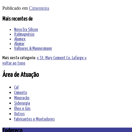
Publicado em
Cimenteira
Mais recentes de
Nova Era Silicon
Italmagnésio
Alumex
Alumar
Vallourec & Mannesmann
Mais nesta categoria:
« St. Mary Cement Co.
Lafarge »
voltar ao topo
Área de Atuação
Cal
Cimento
Mineração
Siderurgia
Óleo e Gás
Outros
Fabricantes e Montadores
Endereço