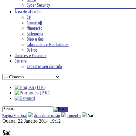
Cyber Security
Área de atuação
Cal
Cimento
Mineração
Siderurgia
Óleo e Gás
Fabricantes e Montadores
Outros
Clientes e Parceiros
Carreira
Cadastre seu currículo
Pagina Principal
Área de atuação
Cimento
Sac
Quarta, 22 Janeiro 2014 19:12
Sac