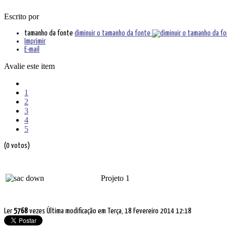
Escrito por
tamanho da fonte
diminuir o tamanho da fonte
Imprimir
E-mail
Avalie este item
1
2
3
4
5
(0 votos)
Projeto 1
Ler
5768
vezes
Última modificação em Terça, 18 Fevereiro 2014 12:18