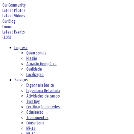
Our Community
Latest Photos
Latest Videos
Our Blog
Forum
Latest Events
CLOSE
Empresa
Quem somos
Missão
Atuação Geográfica
Qualidade
Localização
Serviços
Engenharia Básica
Engenharia Detalhada
Atividades de campo
Turn Key
Certificação de redes
Otimização
Treinamentos
Consultoria
NR-12
NR-10