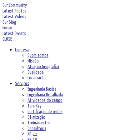
Our Community
Latest Photos
Latest Videos
Our Blog
Forum
Latest Events
CLOSE
Empresa
Quem somos
Missão
Atuação Geográfica
Qualidade
Localização
Serviços
Engenharia Básica
Engenharia Detalhada
Atividades de campo
Turn Key
Certificação de redes
Otimização
Treinamentos
Consultoria
NR-12
NR-10