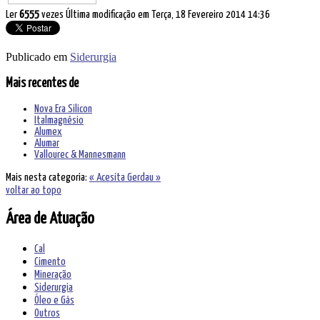
Ler
6555
vezes
Última modificação em Terça, 18 Fevereiro 2014 14:36
Publicado em
Siderurgia
Mais recentes de
Nova Era Silicon
Italmagnésio
Alumex
Alumar
Vallourec & Mannesmann
Mais nesta categoria:
« Acesita
Gerdau »
voltar ao topo
Área de Atuação
Cal
Cimento
Mineração
Siderurgia
Óleo e Gás
Outros