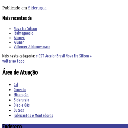
Publicado em
Siderurgia
Mais recentes de
Nova Era Silicon
Italmagnésio
Alumex
Alumar
Vallourec & Mannesmann
Mais nesta categoria:
« CST Arcelor Brasil
Nova Era Silicon »
voltar ao topo
Área de Atuação
Cal
Cimento
Mineração
Siderurgia
Óleo e Gás
Outros
Fabricantes e Montadores
Endereço