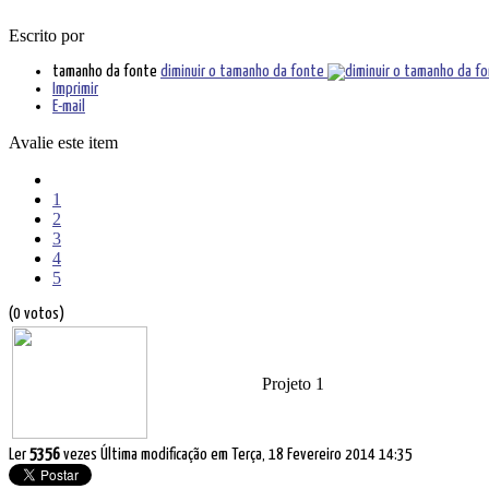
Escrito por
tamanho da fonte
diminuir o tamanho da fonte
Imprimir
E-mail
Avalie este item
1
2
3
4
5
(0 votos)
Projeto 1
Ler
5356
vezes
Última modificação em Terça, 18 Fevereiro 2014 14:35