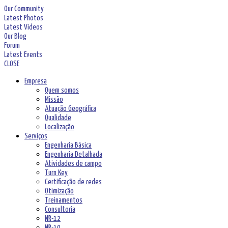
Our Community
Latest Photos
Latest Videos
Our Blog
Forum
Latest Events
CLOSE
Empresa
Quem somos
Missão
Atuação Geográfica
Qualidade
Localização
Serviços
Engenharia Básica
Engenharia Detalhada
Atividades de campo
Turn Key
Certificação de redes
Otimização
Treinamentos
Consultoria
NR-12
NR-10