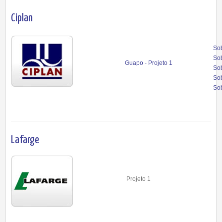
Ciplan
Sob
Sob
Guapo - Projeto 1
Sob
Sob
Sob
Lafarge
Projeto 1