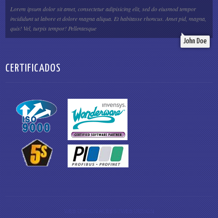
Lorem ipsum dolor sit amet, consectetur adipisicing elit, sed do eiusmod tempor
incididunt ut labore et dolore magna aliqua. Et habitasse rhoncus. Amet pid, magna,
quis! Vel, turpis tempor! Pellentesque
John Doe
CERTIFICADOS
WEB DESIGN ACESSOWEB DESIGN