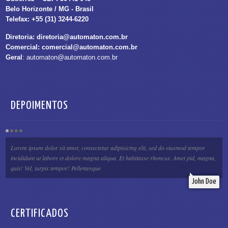
Belo Horizonte / MG - Brasil
Telefax: +55 (31) 3244-6220
Diretoria:
diretoria@automaton.com.br
Comercial:
comercial@automaton.com.br
Geral
:
automaton@automaton.com.br
DEPOIMENTOS
Lorem ipsum dolor sit amet, consectetur adipisicing elit, sed do eiusmod tempor
incididunt ut labore et dolore magna aliqua. Et habitasse rhoncus. Amet pid, magna,
quis! Vel, turpis tempor! Pellentesque
John Doe
CERTIFICADOS