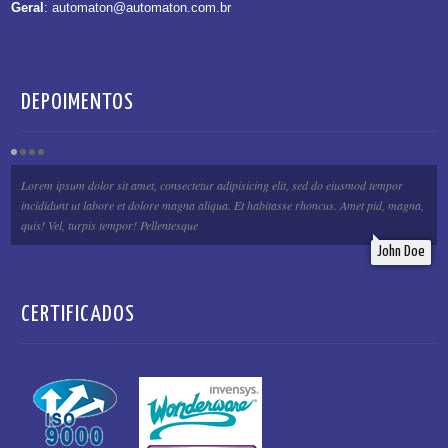
Geral
:
automaton@automaton.com.br
DEPOIMENTOS
Lorem ipsum dolor sit amet, consectetur adipisicing elit, sed do eiusmod tempor
incididunt ut labore et dolore magna aliqua. Et habitasse rhoncus. Amet pid, magna,
quis! Vel, turpis tempor! Pellentesque
John Doe
CERTIFICADOS