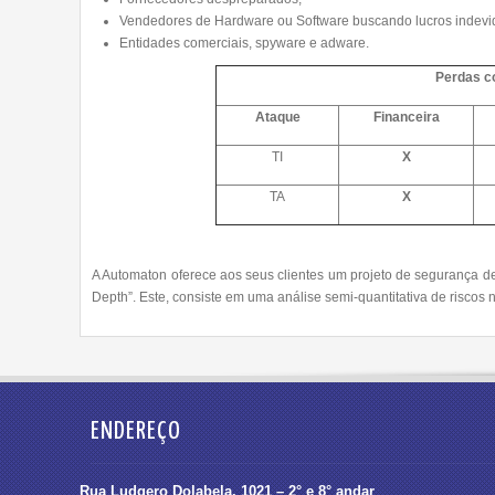
Vendedores de Hardware ou Software buscando lucros indevi
Entidades comerciais, spyware e adware.
Perdas co
Ataque
Financeira
TI
X
TA
X
A Automaton oferece aos seus clientes um projeto de segurança des
Depth”. Este, consiste em uma análise semi-quantitativa de riscos 
ENDEREÇO
Rua Ludgero Dolabela, 1021 – 2° e 8° andar