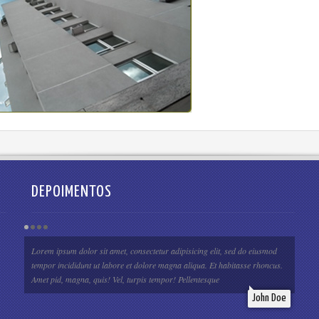
DEPOIMENTOS
Lorem ipsum dolor sit amet, consectetur adipisicing elit, sed do eiusmod
tempor incididunt ut labore et dolore magna aliqua. Et habitasse rhoncus.
Amet pid, magna, quis! Vel, turpis tempor! Pellentesque
John Doe