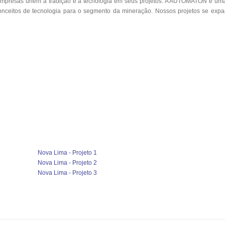
m empresas unem a tradição e a tecnologia em seus projetos. A AUTOMATON é u
 conceitos de tecnologia para o segmento da mineração. Nossos projetos se ex
Nova Lima - Projeto 1
Nova Lima - Projeto 2
Nova Lima - Projeto 3