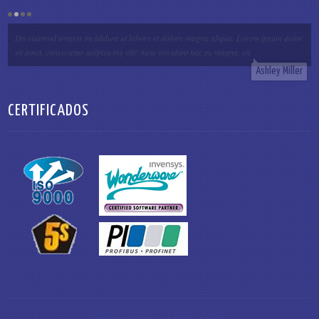
Do eiusmod tempor incididunt ut labore et dolore magna aliqua. Lorem ipsum dolor
sit amet, consectetur adipisicing elit! nunc tincidunt hac eu magna, sit.
Ashley Miller
CERTIFICADOS