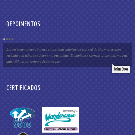
DEPOIMENTOS
Lorem ipsum dolor sit amet, consectetur adipisicing elit, sed do eiusmod tempor
incididunt ut labore et dolore magna aliqua. Et habitasse rhoncus. Amet pid, magna,
quis! Vel, turpis tempor! Pellentesque
John Doe
CERTIFICADOS